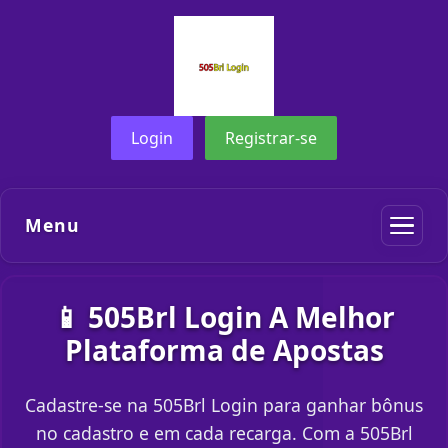
Login
Registrar-se
Menu
📱 505Brl Login A Melhor
Plataforma de Apostas
Cadastre-se na 505Brl Login para ganhar bônus
no cadastro e em cada recarga. Com a 505Brl