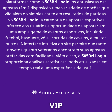
plataformas como o
505Brl Login
, os entusiastas das
apostas têm à disposição uma variedade de opções que
vão além do simples chute em resultados de partidas.
No
505Brl Login
, a categoria de apostas esportivas
oferece aos usuários a oportunidade de apostar em
uma ampla gama de eventos esportivos, incluindo
futebol, basquete, vôlei, corridas de cavalos, e muitos
outros. A interface intuitiva do site permite que tanto
novatos quanto veteranos encontrem suas apostas
preferidas com facilidade. Além disso, o
505Brl Login
proporciona análises estatísticas, odds atualizadas em
tempo real e uma experiência de usuá.
🎁 Bônus Exclusivos
VIP