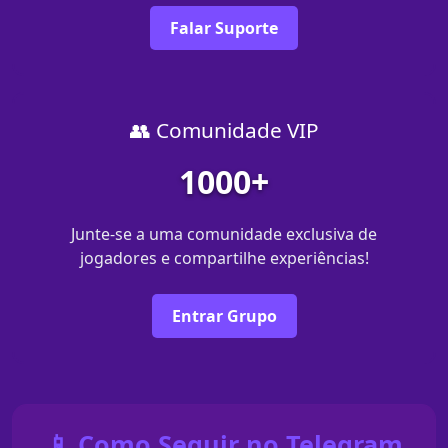
Falar Suporte
👥 Comunidade VIP
1000+
Junte-se a uma comunidade exclusiva de
jogadores e compartilhe experiências!
Entrar Grupo
📱 Como Seguir no Telegram