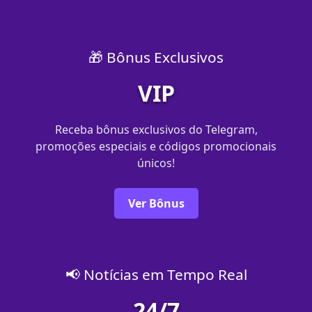
🎁 Bônus Exclusivos
VIP
Receba bônus exclusivos do Telegram,
promoções especiais e códigos promocionais
únicos!
Ver Bônus
📢 Notícias em Tempo Real
24/7