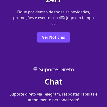
Fique por dentro de todas as novidades,
promoções e eventos da 48X Jogo em tempo
real!
Ver Notícias
💬 Suporte Direto
Chat
Suporte direto via Telegram, respostas rápidas e
atendimento personalizado!