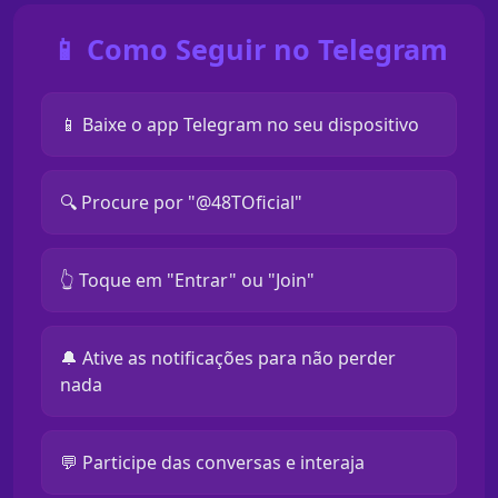
📱 Como Seguir no Telegram
📱 Baixe o app Telegram no seu dispositivo
🔍 Procure por "@48TOficial"
👆 Toque em "Entrar" ou "Join"
🔔 Ative as notificações para não perder
nada
💬 Participe das conversas e interaja