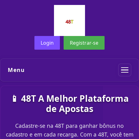
Login
Registrar-se
Menu
📱 48T A Melhor Plataforma
de Apostas
Cadastre-se na 48T para ganhar bônus no
cadastro e em cada recarga. Com a 48T, você tem