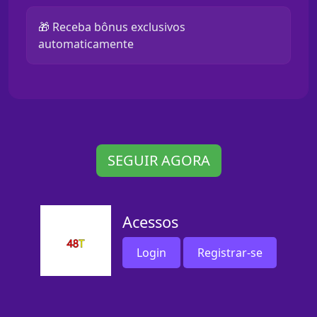
🎁 Receba bônus exclusivos
automaticamente
SEGUIR AGORA
Acessos
Login
Registrar-se