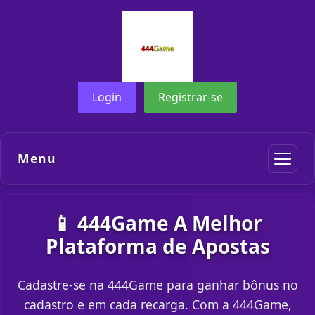
Login
Registrar-se
Menu
📱 444Game A Melhor
Plataforma de Apostas
Cadastre-se na 444Game para ganhar bônus no
cadastro e em cada recarga. Com a 444Game,