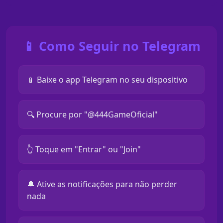
📱 Como Seguir no Telegram
📱 Baixe o app Telegram no seu dispositivo
🔍 Procure por "@444GameOficial"
👆 Toque em "Entrar" ou "Join"
🔔 Ative as notificações para não perder
nada