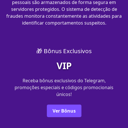
pessoais são armazenados de forma segura em
servidores protegidos. O sistema de detecção de
fraudes monitora constantemente as atividades para
identificar comportamentos suspeitos.
🎁 Bônus Exclusivos
VIP
Receba bônus exclusivos do Telegram,
promoções especiais e códigos promocionais
únicos!
Ver Bônus