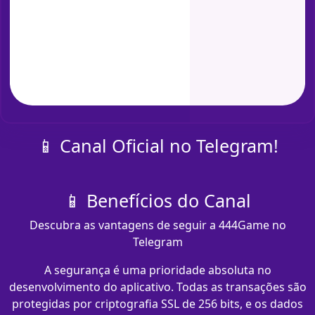
📱 Canal Oficial no Telegram!
📱 Benefícios do Canal
Descubra as vantagens de seguir a 444Game no
Telegram
A segurança é uma prioridade absoluta no
desenvolvimento do aplicativo. Todas as transações são
protegidas por criptografia SSL de 256 bits, e os dados