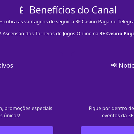
📱 Benefícios do Canal
scubra as vantagens de seguir a 3F Casino Paga no Teleg
A Ascensão dos Torneios de Jogos Online na
3F Casino Pag
sivos
📢 Notí
m, promoções especiais
Fique por dentro d
s únicos!
eventos da 3F