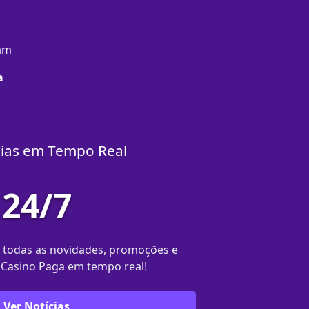
ram
a
cias em Tempo Real
24/7
e todas as novidades, promoções e
 Casino Paga em tempo real!
Ver Notícias