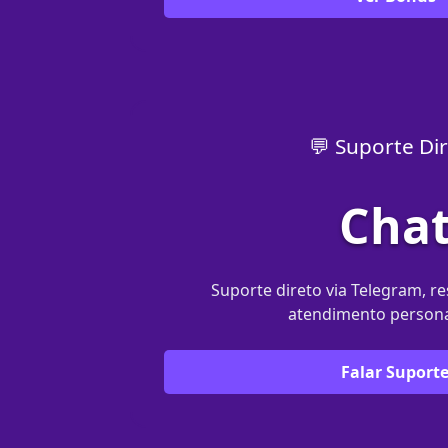
💬 Suporte Di
Cha
Suporte direto via Telegram, r
atendimento persona
Falar Suport