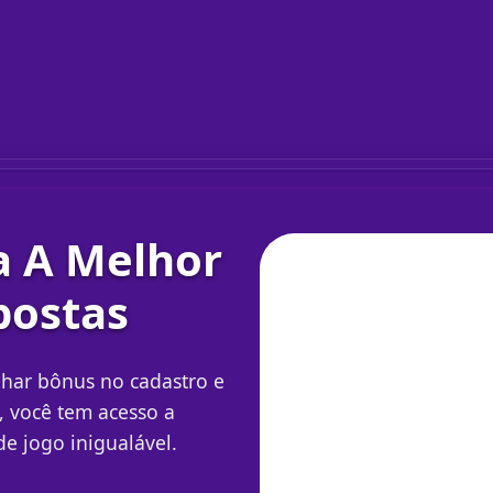
a A Melhor
postas
nhar bônus no cadastro e
, você tem acesso a
e jogo inigualável.