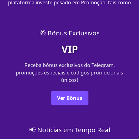
plataforma investe pesado em Promoção, tais como
🎁 Bônus Exclusivos
VIP
Receba bônus exclusivos do Telegram,
promoções especiais e códigos promocionais
únicos!
Ver Bônus
📢 Notícias em Tempo Real