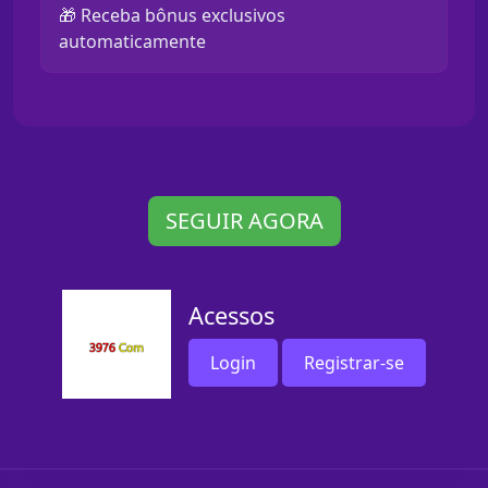
🎁 Receba bônus exclusivos
automaticamente
SEGUIR AGORA
Acessos
Login
Registrar-se