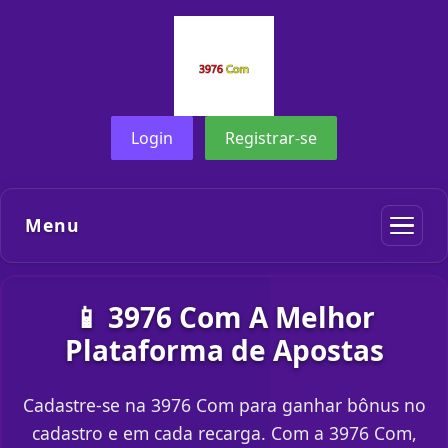
Login
Registrar-se
Menu
📱 3976 Com A Melhor
Plataforma de Apostas
Cadastre-se na 3976 Com para ganhar bônus no
cadastro e em cada recarga. Com a 3976 Com,