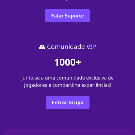
Falar Suporte
👥 Comunidade VIP
1000+
Junte-se a uma comunidade exclusiva de
jogadores e compartilhe experiências!
Entrar Grupo