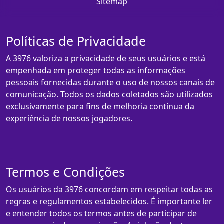
Sitemap
Políticas de Privacidade
A 3976 valoriza a privacidade de seus usuários e está
empenhada em proteger todas as informações
pessoais fornecidas durante o uso de nossos canais de
comunicação. Todos os dados coletados são utilizados
exclusivamente para fins de melhoria contínua da
experiência de nossos jogadores.
Termos e Condições
Os usuários da 3976 concordam em respeitar todas as
regras e regulamentos estabelecidos. É importante ler
e entender todos os termos antes de participar de