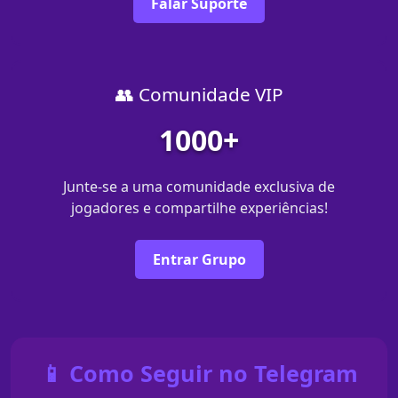
Falar Suporte
👥 Comunidade VIP
1000+
Junte-se a uma comunidade exclusiva de
jogadores e compartilhe experiências!
Entrar Grupo
📱 Como Seguir no Telegram