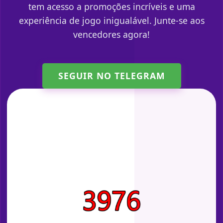
tem acesso a promoções incríveis e uma
experiência de jogo inigualável. Junte-se aos
vencedores agora!
SEGUIR NO TELEGRAM