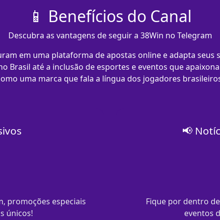
📱 Benefícios do Canal
Descubra as vantagens de seguir a 38Win no Telegram
uram em uma plataforma de apostas online e adapta seus ser
Brasil até a inclusão de esportes e eventos que apaixona
como uma marca que fala a língua dos jogadores brasileiros
sivos
📢 Notí
m, promoções especiais
Fique por dentro d
s únicos!
eventos d