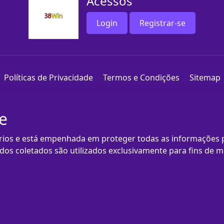
Acessos
Login
Registrar-se
Políticas de Privacidade
Termos e Condições
Sitemap
de
ários e está empenhada em proteger todas as informações 
os coletados são utilizados exclusivamente para fins de m