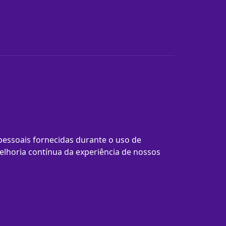
pessoais fornecidas durante o uso de
elhoria contínua da experiência de nossos