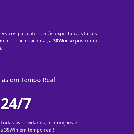
viços para atender às expectativas locais.
m o público nacional, a
38Win
se posiciona
.
cias em Tempo Real
24/7
e todas as novidades, promoções e
a 38Win em tempo real!