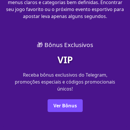
menus claros e categorias bem definidas. Encontrar
seu jogo favorito ou o próximo evento esportivo para
apostar leva apenas alguns segundos.
🎁 Bônus Exclusivos
VIP
Receba bônus exclusivos do Telegram,
promoções especiais e códigos promocionais
únicos!
Ver Bônus