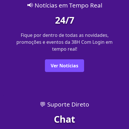
📢 Notícias em Tempo Real
24/7
Fique por dentro de todas as novidades,
promoções e eventos da 38H Com Login em
tempo real!
Ver Notícias
💬 Suporte Direto
Chat