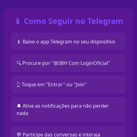
📱 Como Seguir no Telegram
📱 Baixe o app Telegram no seu dispositivo
🔍 Procure por "@38H Com LoginOficial"
👆 Toque em "Entrar" ou "Join"
🔔 Ative as notificações para não perder
nada
💬 Participe das conversas e interaja