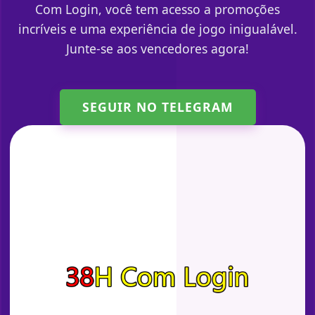
Com Login, você tem acesso a promoções
incríveis e uma experiência de jogo inigualável.
Junte-se aos vencedores agora!
SEGUIR NO TELEGRAM