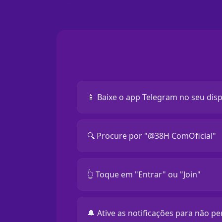
📱 Baixe o app Telegram no seu disp
🔍 Procure por "@38H ComOficial"
👆 Toque em "Entrar" ou "Join"
🔔 Ative as notificações para não p