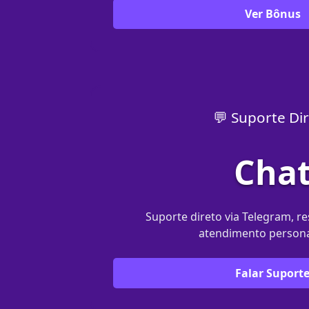
Ver Bônus
💬 Suporte Di
Cha
Suporte direto via Telegram, r
atendimento persona
Falar Suport