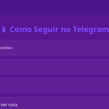
📱 Como Seguir no Telegram
ositivo
erder nada