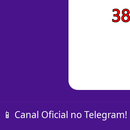
📱 Canal Oficial no Telegram!