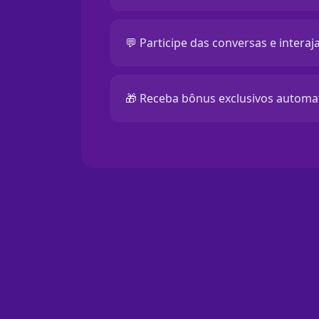
💬 Participe das conversas e interaj
🎁 Receba bônus exclusivos autom