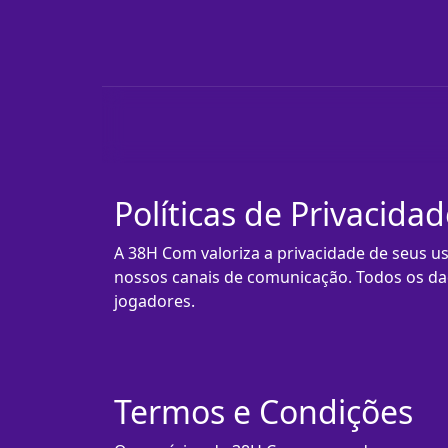
Políticas de Privacida
A 38H Com valoriza a privacidade de seus 
nossos canais de comunicação. Todos os dad
jogadores.
Termos e Condições