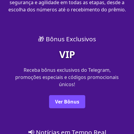
segurança e agilidade em todas as etapas, desde a
escolha dos números até o recebimento do prêmio.
🎁 Bônus Exclusivos
VIP
Receba bônus exclusivos do Telegram,
promoções especiais e códigos promocionais
únicos!
Ver Bônus
📢 Notícias em Tempo Real