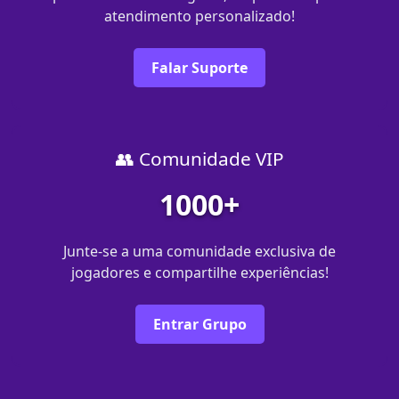
atendimento personalizado!
Falar Suporte
👥 Comunidade VIP
1000+
Junte-se a uma comunidade exclusiva de
jogadores e compartilhe experiências!
Entrar Grupo