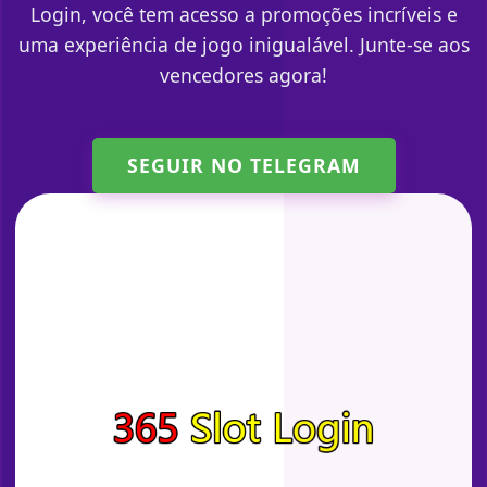
Login, você tem acesso a promoções incríveis e
uma experiência de jogo inigualável. Junte-se aos
vencedores agora!
SEGUIR NO TELEGRAM