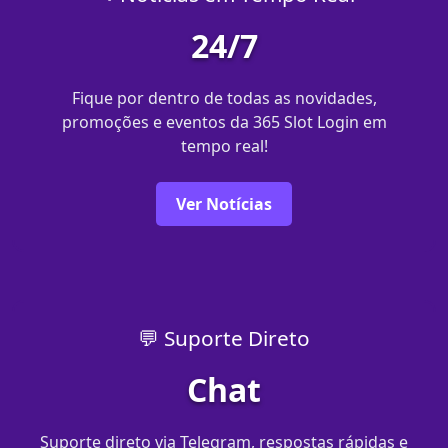
24/7
Fique por dentro de todas as novidades,
promoções e eventos da 365 Slot Login em
tempo real!
Ver Notícias
💬 Suporte Direto
Chat
Suporte direto via Telegram, respostas rápidas e