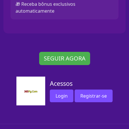
🎁 Receba bônus exclusivos
automaticamente
SEGUIR AGORA
Acessos
Login
Registrar-se