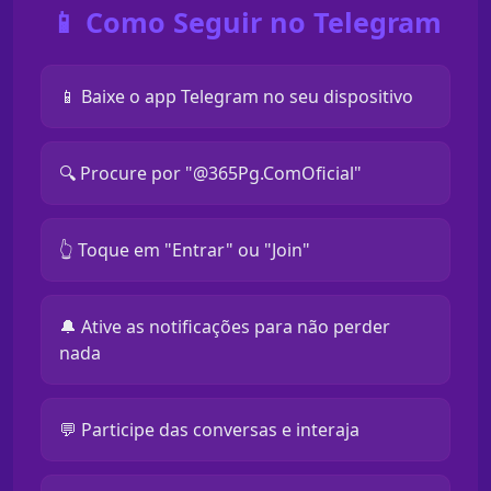
📱 Como Seguir no Telegram
📱 Baixe o app Telegram no seu dispositivo
🔍 Procure por "@365Pg.ComOficial"
👆 Toque em "Entrar" ou "Join"
🔔 Ative as notificações para não perder
nada
💬 Participe das conversas e interaja