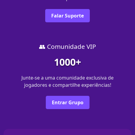
Falar Suporte
👥 Comunidade VIP
1000+
Junte-se a uma comunidade exclusiva de
jogadores e compartilhe experiências!
Entrar Grupo