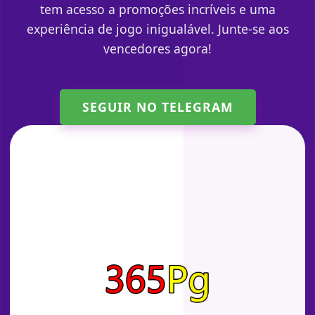
tem acesso a promoções incríveis e uma
experiência de jogo inigualável. Junte-se aos
vencedores agora!
SEGUIR NO TELEGRAM