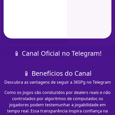
📱 Canal Oficial no Telegram!
📱 Benefícios do Canal
Descubra as vantagens de seguir a 365Pg no Telegram
Como os jogos são conduzidos por dealers reais e não
controlados por algoritmos de computador, os
jogadores podem testemunhar a jogabilidade em
tempo real. Essa transparência inspira confiança na