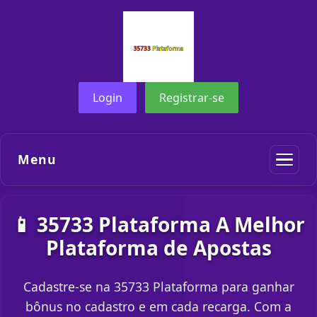
Login
Registrar-se
Menu
📱 35733 Plataforma A Melhor
Plataforma de Apostas
Cadastre-se na 35733 Plataforma para ganhar
bônus no cadastro e em cada recarga. Com a