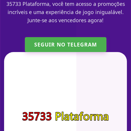
35733 Plataforma, você tem acesso a promoções
incríveis e uma experiência de jogo inigualável.
Junte-se aos vencedores agora!
SEGUIR NO TELEGRAM