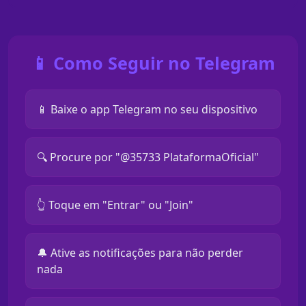
📱 Como Seguir no Telegram
📱 Baixe o app Telegram no seu dispositivo
🔍 Procure por "@35733 PlataformaOficial"
👆 Toque em "Entrar" ou "Join"
🔔 Ative as notificações para não perder
nada