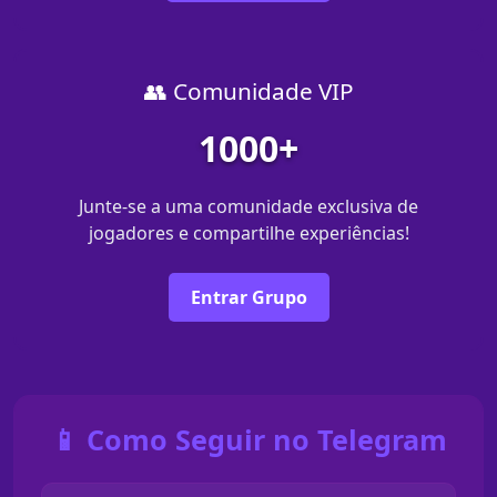
👥 Comunidade VIP
1000+
Junte-se a uma comunidade exclusiva de
jogadores e compartilhe experiências!
Entrar Grupo
📱 Como Seguir no Telegram