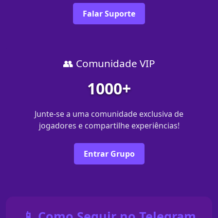
Falar Suporte
👥 Comunidade VIP
1000+
Junte-se a uma comunidade exclusiva de
jogadores e compartilhe experiências!
Entrar Grupo
📱 Como Seguir no Telegram