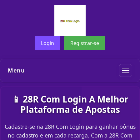
Login
Registrar-se
Menu
📱 28R Com Login A Melhor
Plataforma de Apostas
Cadastre-se na 28R Com Login para ganhar bônus
no cadastro e em cada recarga. Com a 28R Com