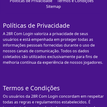
Políticas de Privacidade
Termos e Condições
Sitemap
Políticas de Privacidade
A 28R Com Login valoriza a privacidade de seus
usuários e está empenhada em proteger todas as
informações pessoais fornecidas durante o uso de
nossos canais de comunicação. Todos os dados
coletados são utilizados exclusivamente para fins de
melhoria contínua da experiência de nossos jogadores.
Termos e Condições
Os usuários da 28R Com Login concordam em respeitar
todas as regras e regulamentos estabelecidos. É