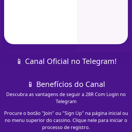
📱 Canal Oficial no Telegram!
📱 Benefícios do Canal
Descubra as vantagens de seguir a 28R Com Login no
Telegram
Procure o botão "Join" ou "Sign Up" na página inicial ou
no menu superior do cassino. Clique nele para iniciar o
processo de registro.