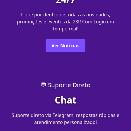
Fique por dentro de todas as novidades,
promoções e eventos da 28R Com Login em
tempo real!
Ver Notícias
💬 Suporte Direto
Chat
Suporte direto via Telegram, respostas rápidas e
atendimento personalizado!