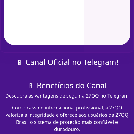
📱 Canal Oficial no Telegram!
📱 Benefícios do Canal
Descubra as vantagens de seguir a 27QQ no Telegram
Como cassino internacional profissional, a 27QQ
valoriza a integridade e oferece aos usuários da 27QQ
Brasil o sistema de proteção mais confiável e
duradouro.