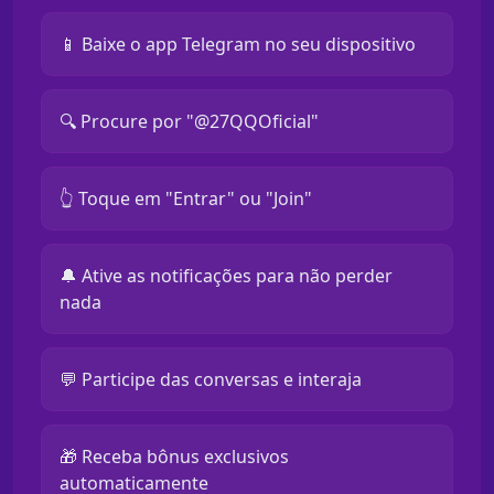
📱 Baixe o app Telegram no seu dispositivo
🔍 Procure por "@27QQOficial"
👆 Toque em "Entrar" ou "Join"
🔔 Ative as notificações para não perder
nada
💬 Participe das conversas e interaja
🎁 Receba bônus exclusivos
automaticamente