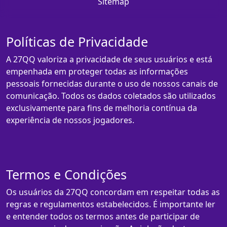
Sitemap
Políticas de Privacidade
A 27QQ valoriza a privacidade de seus usuários e está
empenhada em proteger todas as informações
pessoais fornecidas durante o uso de nossos canais de
comunicação. Todos os dados coletados são utilizados
exclusivamente para fins de melhoria contínua da
experiência de nossos jogadores.
Termos e Condições
Os usuários da 27QQ concordam em respeitar todas as
regras e regulamentos estabelecidos. É importante ler
e entender todos os termos antes de participar de