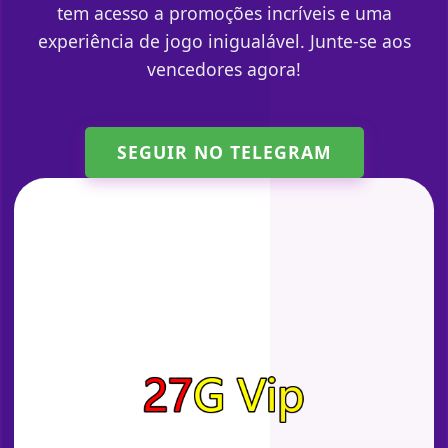
tem acesso a promoções incríveis e uma
experiência de jogo inigualável. Junte-se aos
vencedores agora!
SEGUIR NO TELEGRAM