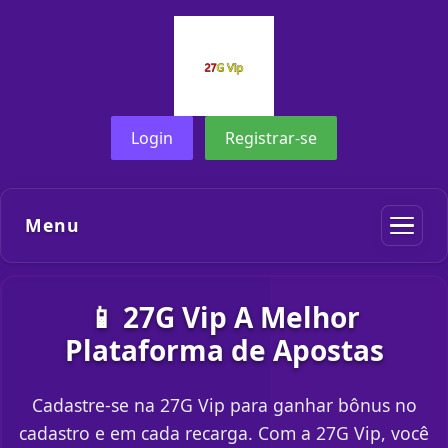
Login
Registrar-se
Menu
📱 27G Vip A Melhor
Plataforma de Apostas
Cadastre-se na 27G Vip para ganhar bônus no
cadastro e em cada recarga. Com a 27G Vip, você