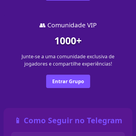
👥 Comunidade VIP
1000+
Junte-se a uma comunidade exclusiva de
jogadores e compartilhe experiências!
Entrar Grupo
📱 Como Seguir no Telegram