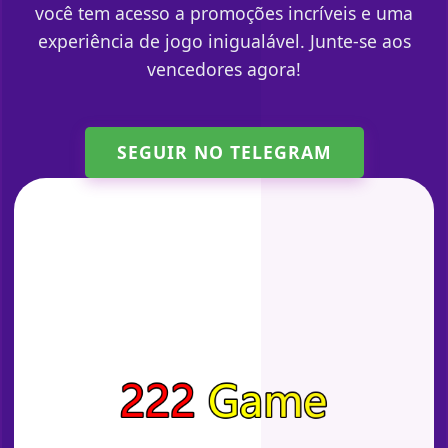
você tem acesso a promoções incríveis e uma
experiência de jogo inigualável. Junte-se aos
vencedores agora!
SEGUIR NO TELEGRAM