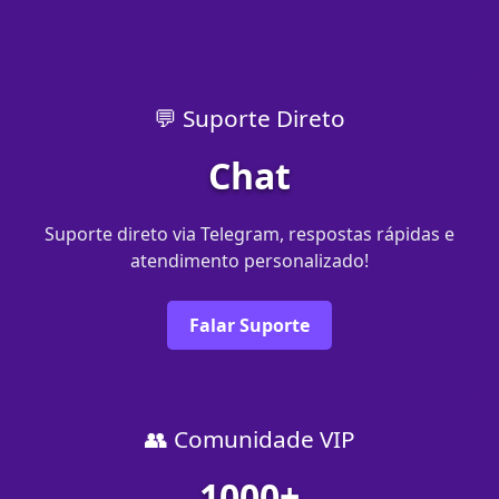
💬 Suporte Direto
Chat
Suporte direto via Telegram, respostas rápidas e
atendimento personalizado!
Falar Suporte
👥 Comunidade VIP
1000+