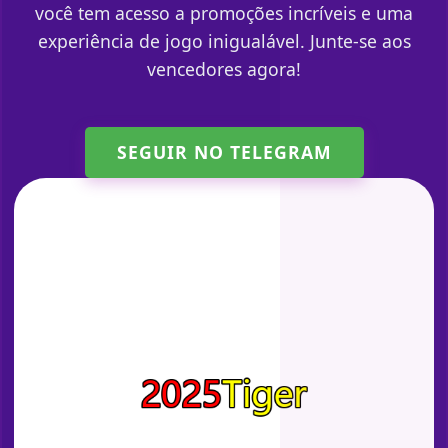
você tem acesso a promoções incríveis e uma
experiência de jogo inigualável. Junte-se aos
vencedores agora!
SEGUIR NO TELEGRAM