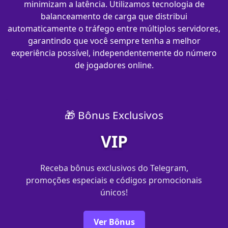
minimizam a latência. Utilizamos tecnologia de
balanceamento de carga que distribui
automaticamente o tráfego entre múltiplos servidores,
garantindo que você sempre tenha a melhor
experiência possível, independentemente do número
de jogadores online.
🎁 Bônus Exclusivos
VIP
Receba bônus exclusivos do Telegram,
promoções especiais e códigos promocionais
únicos!
Ver Bônus