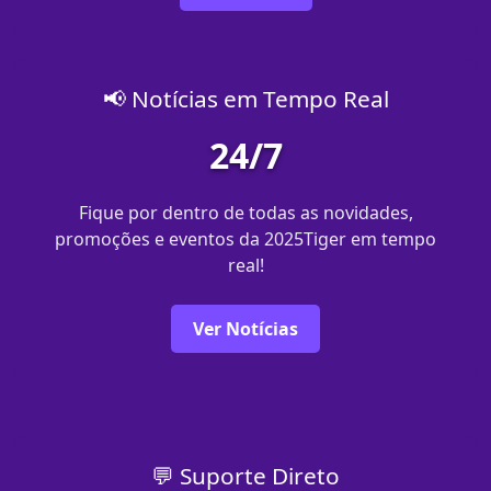
📢 Notícias em Tempo Real
24/7
Fique por dentro de todas as novidades,
promoções e eventos da 2025Tiger em tempo
real!
Ver Notícias
💬 Suporte Direto