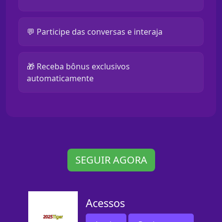
💬 Participe das conversas e interaja
🎁 Receba bônus exclusivos
automaticamente
SEGUIR AGORA
Acessos