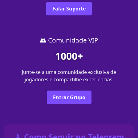
Falar Suporte
👥 Comunidade VIP
1000+
Junte-se a uma comunidade exclusiva de
jogadores e compartilhe experiências!
Entrar Grupo
📱 Como Seguir no Telegram