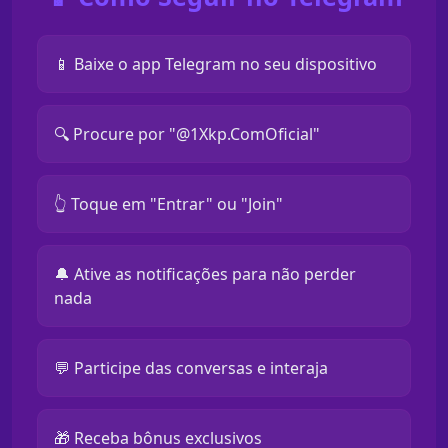
📱 Baixe o app Telegram no seu dispositivo
🔍 Procure por "@1Xkp.ComOficial"
👆 Toque em "Entrar" ou "Join"
🔔 Ative as notificações para não perder
nada
💬 Participe das conversas e interaja
🎁 Receba bônus exclusivos