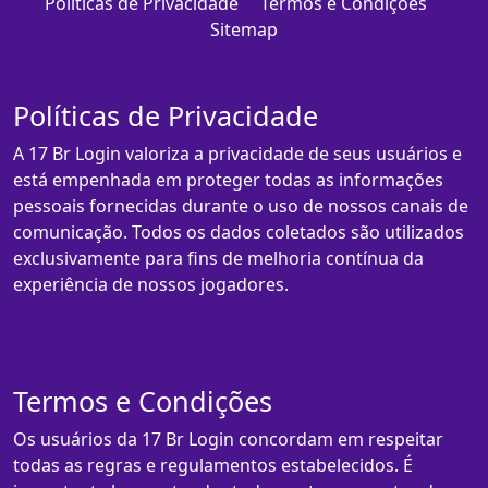
Políticas de Privacidade
Termos e Condições
Sitemap
Políticas de Privacidade
A 17 Br Login valoriza a privacidade de seus usuários e
está empenhada em proteger todas as informações
pessoais fornecidas durante o uso de nossos canais de
comunicação. Todos os dados coletados são utilizados
exclusivamente para fins de melhoria contínua da
experiência de nossos jogadores.
Termos e Condições
Os usuários da 17 Br Login concordam em respeitar
todas as regras e regulamentos estabelecidos. É