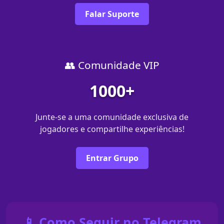
Falar Suporte
👥 Comunidade VIP
1000+
Junte-se a uma comunidade exclusiva de
jogadores e compartilhe experiências!
Entrar Grupo
📱 Como Seguir no Telegram