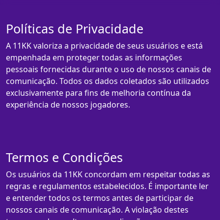
Políticas de Privacidade
A 11KK valoriza a privacidade de seus usuários e está
empenhada em proteger todas as informações
pessoais fornecidas durante o uso de nossos canais de
comunicação. Todos os dados coletados são utilizados
exclusivamente para fins de melhoria contínua da
experiência de nossos jogadores.
Termos e Condições
Os usuários da 11KK concordam em respeitar todas as
regras e regulamentos estabelecidos. É importante ler
e entender todos os termos antes de participar de
nossos canais de comunicação. A violação destes