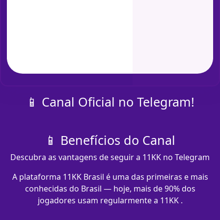
📱 Canal Oficial no Telegram!
📱 Benefícios do Canal
Descubra as vantagens de seguir a 11KK no Telegram
A plataforma 11KK Brasil é uma das primeiras e mais
conhecidas do Brasil — hoje, mais de 90% dos
jogadores usam regularmente a 11KK .