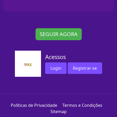
SEGUIR AGORA
Acessos
Login
Registrar-se
Políticas de Privacidade
Termos e Condições
Sitemap