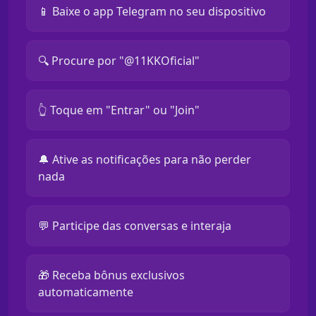
📱 Baixe o app Telegram no seu dispositivo
🔍 Procure por "@11KKOficial"
👆 Toque em "Entrar" ou "Join"
🔔 Ative as notificações para não perder
nada
💬 Participe das conversas e interaja
🎁 Receba bônus exclusivos
automaticamente