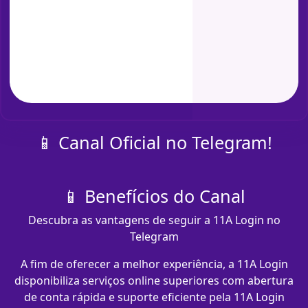
📱 Canal Oficial no Telegram!
📱 Benefícios do Canal
Descubra as vantagens de seguir a 11A Login no
Telegram
A fim de oferecer a melhor experiência, a 11A Login
disponibiliza serviços online superiores com abertura
de conta rápida e suporte eficiente pela 11A Login