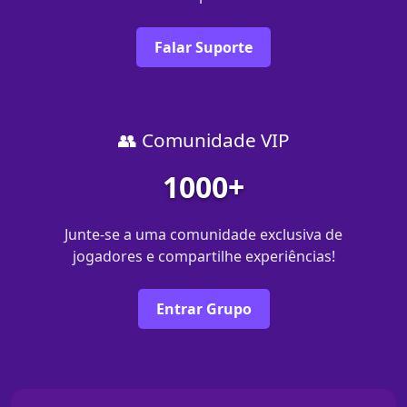
Falar Suporte
👥 Comunidade VIP
1000+
Junte-se a uma comunidade exclusiva de
jogadores e compartilhe experiências!
Entrar Grupo