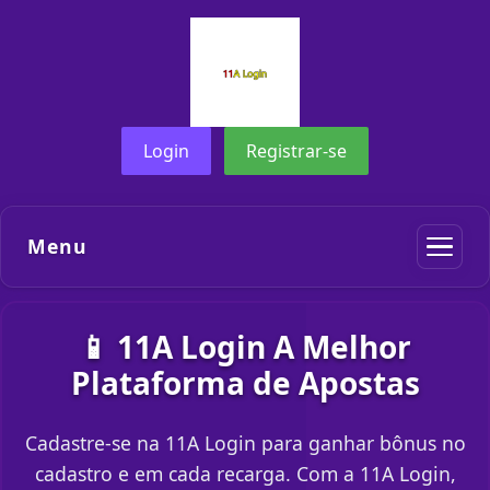
Login
Registrar-se
Menu
📱 11A Login A Melhor
Plataforma de Apostas
Cadastre-se na 11A Login para ganhar bônus no
cadastro e em cada recarga. Com a 11A Login,