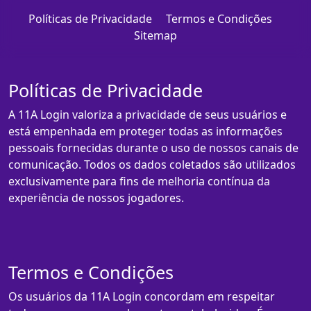
Políticas de Privacidade
Termos e Condições
Sitemap
Políticas de Privacidade
A 11A Login valoriza a privacidade de seus usuários e
está empenhada em proteger todas as informações
pessoais fornecidas durante o uso de nossos canais de
comunicação. Todos os dados coletados são utilizados
exclusivamente para fins de melhoria contínua da
experiência de nossos jogadores.
Termos e Condições
Os usuários da 11A Login concordam em respeitar