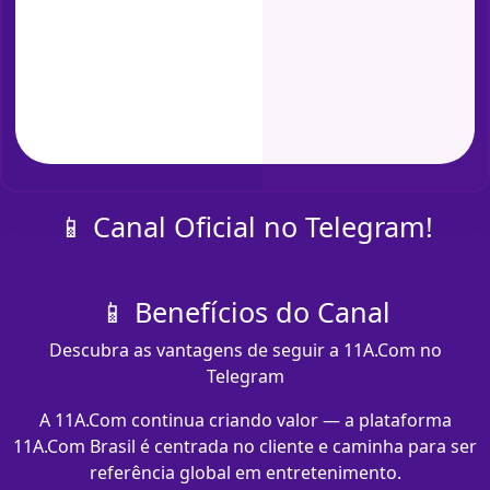
📱 Canal Oficial no Telegram!
📱 Benefícios do Canal
Descubra as vantagens de seguir a 11A.Com no
Telegram
A 11A.Com continua criando valor — a plataforma
11A.Com Brasil é centrada no cliente e caminha para ser
referência global em entretenimento.