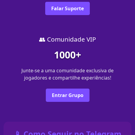
Falar Suporte
👥 Comunidade VIP
1000+
Junte-se a uma comunidade exclusiva de
jogadores e compartilhe experiências!
Entrar Grupo
📱 Como Seguir no Telegram