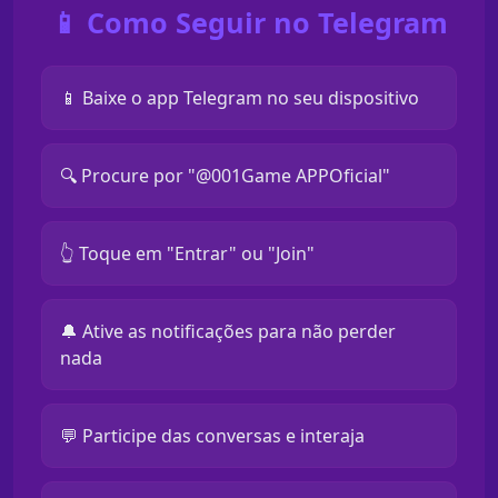
📱 Como Seguir no Telegram
📱 Baixe o app Telegram no seu dispositivo
🔍 Procure por "@001Game APPOficial"
👆 Toque em "Entrar" ou "Join"
🔔 Ative as notificações para não perder
nada
💬 Participe das conversas e interaja