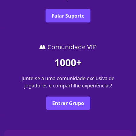
Falar Suporte
👥 Comunidade VIP
1000+
Junte-se a uma comunidade exclusiva de
jogadores e compartilhe experiências!
Entrar Grupo