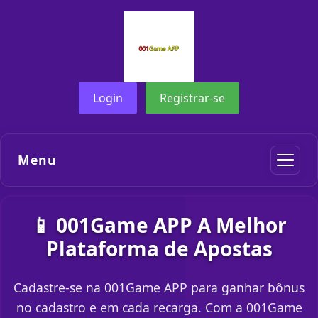
Login
Registrar-se
Menu
📱 001Game APP A Melhor
Plataforma de Apostas
Cadastre-se na 001Game APP para ganhar bônus
no cadastro e em cada recarga. Com a 001Game