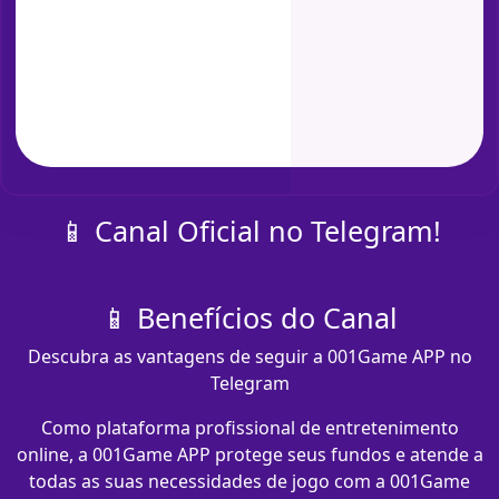
📱 Canal Oficial no Telegram!
📱 Benefícios do Canal
Descubra as vantagens de seguir a 001Game APP no
Telegram
Como plataforma profissional de entretenimento
online, a 001Game APP protege seus fundos e atende a
todas as suas necessidades de jogo com a 001Game